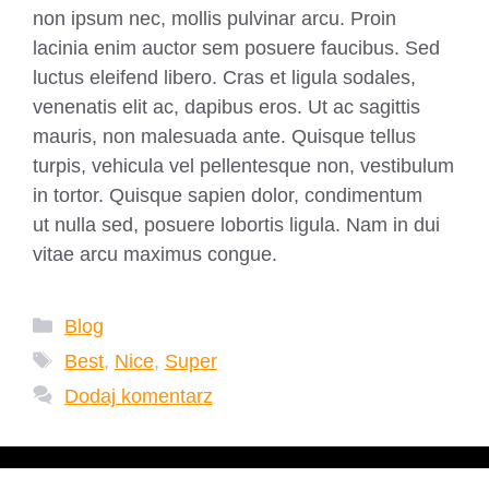
non ipsum nec, mollis pulvinar arcu. Proin
lacinia enim auctor sem posuere faucibus. Sed
luctus eleifend libero. Cras et ligula sodales,
venenatis elit ac, dapibus eros. Ut ac sagittis
mauris, non malesuada ante. Quisque tellus
turpis, vehicula vel pellentesque non, vestibulum
in tortor. Quisque sapien dolor, condimentum
ut nulla sed, posuere lobortis ligula. Nam in dui
vitae arcu maximus congue.
Kategorie
Blog
Tagi
Best
,
Nice
,
Super
Dodaj komentarz