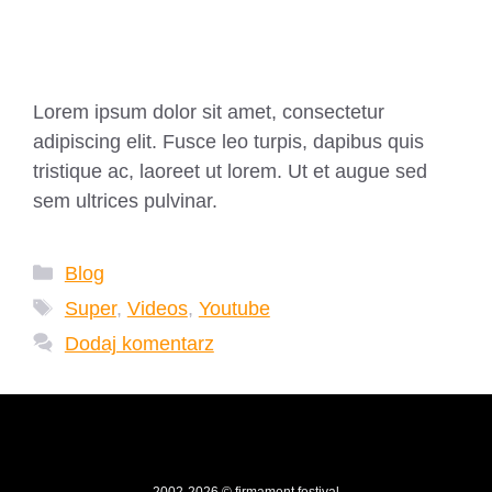
Simple Post
Lorem ipsum dolor sit amet, consectetur
adipiscing elit. Fusce leo turpis, dapibus quis
tristique ac, laoreet ut lorem. Ut et augue sed
sem ultrices pulvinar.
Kategorie
Blog
Tagi
Super
,
Videos
,
Youtube
Dodaj komentarz