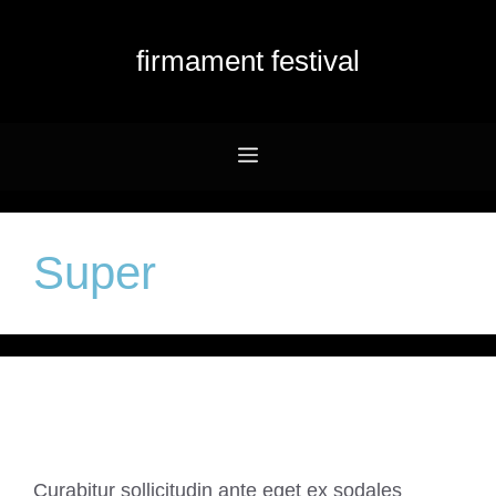
Przejdź
do
firmament festival
treści
Menu
Super
Soundcloud Post
Curabitur sollicitudin ante eget ex sodales